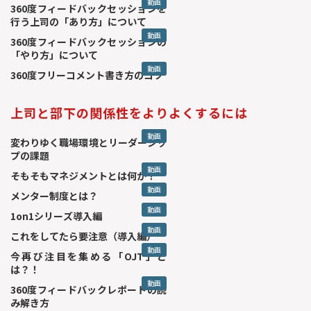
動画
360度フィードバックセッションを
行う上司の「あり方」について
動画
360度フィードバックセッションの
「やり方」について
動画
360度フリーコメント書き方のコツ
上司と部下の関係性をよりよくするには
動画
変わりゆく職場環境とリーダーシッ
プの課題
動画
そもそもマネジメントとは何か？
動画
メンター制度とは？
動画
1on1シリーズ導入編
動画
これをしてたら要注意（導入編）
動画
今再び注目を集める「OJT」と
は？！
動画
360度フィードバックレポートの読
み解き方