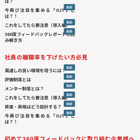
は？
動画
今再び注目を集める「OJT」と
は？！
動画
これをしてたら要注意（導入編）
動画
360度フィードバックレポートの読
み解き方
社員の離職率を下げたい方必見
動画
風通しの良い環境を培うには？
動画
評価制度とは
動画
メンター制度とは？
動画
これをしてたら要注意（導入編）
動画
昇進・昇格はどう設計する？
動画
今再び注目を集める「OJT」と
は？！
初めて360度フィードバックに取り組む企業様へ